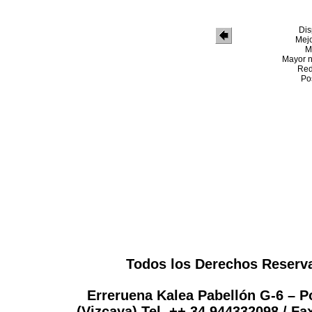
Dis
Mejo
M
Mayor n
Red
Po
Todos los Derechos Reservad
Erreruena Kalea Pabellón G-6 – P
(Vizcaya)
Tel. ++ 34 944332098 / Fa