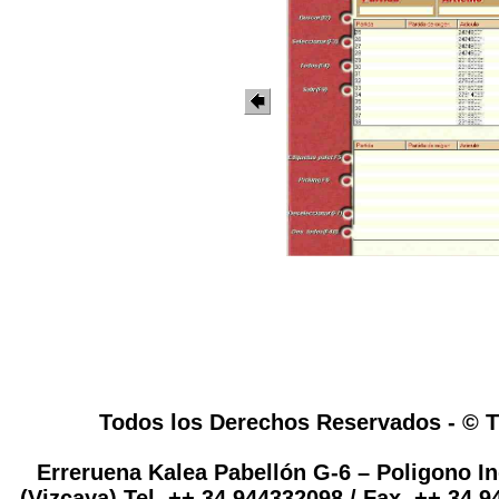
Todos los Derechos Reservados - © TS
Erreruena Kalea Pabellón G-6 – Poligono I
(Vizcaya)
Tel. ++ 34 944332098 / Fax. ++ 34 9